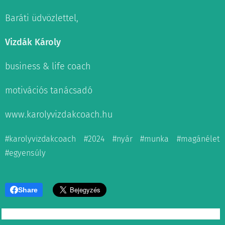
Baráti üdvözlettel,
Vizdák Károly
business & life coach
motivációs tanácsadó
www.karolyvizdakcoach.hu
#ka
rolyvizdakcoach #2024 #nyár #munka #magánélet
#egyensúly
Share