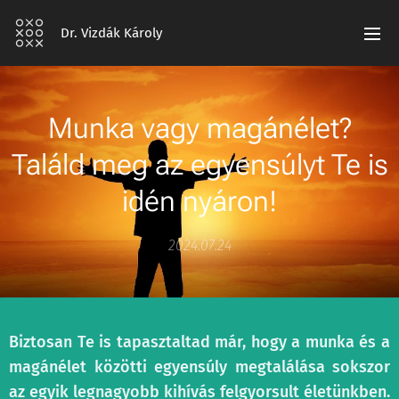
Dr. Vizdák Károly
Munka vagy magánélet?
Találd meg az egyensúlyt Te is
idén nyáron!
2024.07.24
Biztosan Te is tapasztaltad már, hogy a munka és a
magánélet közötti egyensúly megtalálása sokszor
az egyik legnagyobb kihívás felgyorsult életünkben.