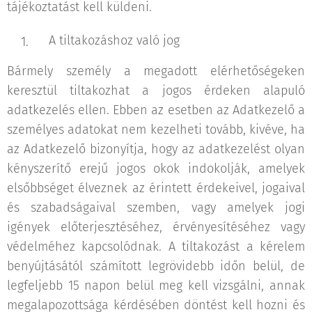
tájékoztatást kell küldeni.
A tiltakozáshoz való jog
Bármely személy a megadott elérhetőségeken
keresztül tiltakozhat a jogos érdeken alapuló
adatkezelés ellen. Ebben az esetben az Adatkezelő a
személyes adatokat nem kezelheti tovább, kivéve, ha
az Adatkezelő bizonyítja, hogy az adatkezelést olyan
kényszerítő erejű jogos okok indokolják, amelyek
elsőbbséget élveznek az érintett érdekeivel, jogaival
és szabadságaival szemben, vagy amelyek jogi
igények előterjesztéséhez, érvényesítéséhez vagy
védelméhez kapcsolódnak. A tiltakozást a kérelem
benyújtásától számított legrövidebb időn belül, de
legfeljebb 15 napon belül meg kell vizsgálni, annak
megalapozottsága kérdésében döntést kell hozni és