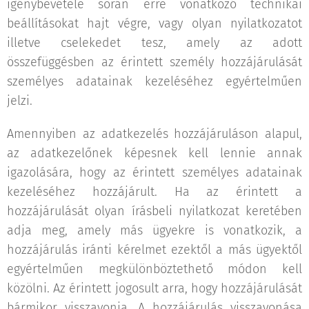
igénybevétele során erre vonatkozó technikai
beállításokat hajt végre, vagy olyan nyilatkozatot
illetve cselekedet tesz, amely az adott
összefüggésben az érintett személy hozzájárulását
személyes adatainak kezeléséhez egyértelműen
jelzi.
Amennyiben az adatkezelés hozzájáruláson alapul,
az adatkezelőnek képesnek kell lennie annak
igazolására, hogy az érintett személyes adatainak
kezeléséhez hozzájárult. Ha az érintett a
hozzájárulását olyan írásbeli nyilatkozat keretében
adja meg, amely más ügyekre is vonatkozik, a
hozzájárulás iránti kérelmet ezektől a más ügyektől
egyértelműen megkülönböztethető módon kell
közölni. Az érintett jogosult arra, hogy hozzájárulását
bármikor visszavonja. A hozzájárulás visszavonása