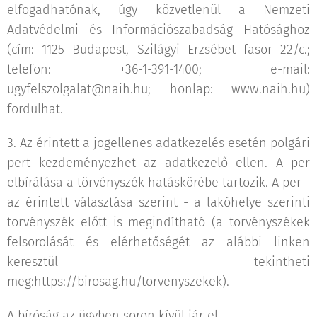
elfogadhatónak, úgy közvetlenül a Nemzeti
Adatvédelmi és Információszabadság Hatósághoz
(cím: 1125 Budapest, Szilágyi Erzsébet fasor 22/c.;
telefon: +36-1-391-1400; e-mail:
ugyfelszolgalat@naih.hu; honlap: www.naih.hu)
fordulhat.
3. Az érintett a jogellenes adatkezelés esetén polgári
pert kezdeményezhet az adatkezelő ellen. A per
elbírálása a törvényszék hatáskörébe tartozik. A per -
az érintett választása szerint - a lakóhelye szerinti
törvényszék előtt is megindítható (a törvényszékek
felsorolását és elérhetőségét az alábbi linken
keresztül tekintheti
meg:https://birosag.hu/torvenyszekek).
A bíróság az ügyben soron kívül jár el.