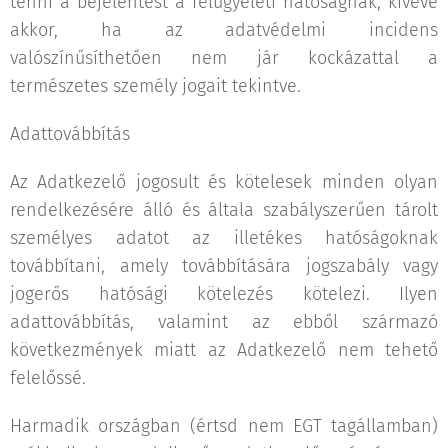
tenni a bejelentést a felügyeleti hatóságnak, kivéve
akkor, ha az adatvédelmi incidens
valószínűsíthetően nem jár kockázattal a
természetes személy jogait tekintve.
Adattovábbítás
Az Adatkezelő jogosult és kötelesek minden olyan
rendelkezésére álló és általa szabályszerűen tárolt
személyes adatot az illetékes hatóságoknak
továbbítani, amely továbbítására jogszabály vagy
jogerős hatósági kötelezés kötelezi. Ilyen
adattovábbítás, valamint az ebből származó
következmények miatt az Adatkezelő nem tehető
felelőssé.
Harmadik országban (értsd nem EGT tagállamban)