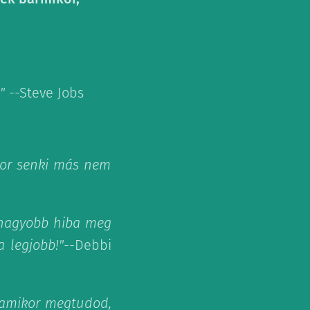
"
--Steve Jobs
kor senki más nem
egnagyobb hiba meg
a legjobb!"
--Debbi
, amikor megtudod,