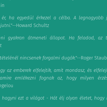
in
 ér, ha egyedül érkezel a célba. A legnagyobb 
utni."
--Howard Schultz
nni gyakran átmeneti állapot. Ha feladod, az te
t
tételénél nincsenek forgalmi dugók."
--Roger Stau
y az emberek elfelejtik, amit mondasz, és elfelejti
amire emlékezni fognak az, hogy milyen érzés
ngelou
 hagyni ezt a világot - Hát élj olyan életet, hog