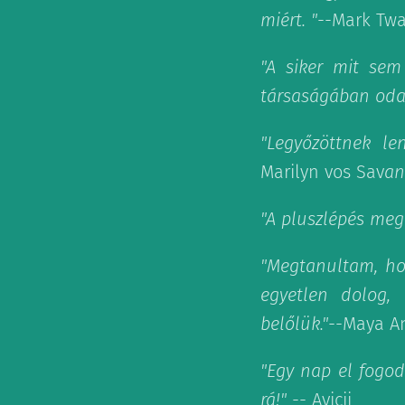
miért. "
--Mark Twa
"A siker mit sem
társaságában odaj
"Legyőzöttnek le
Marilyn vos Sav
an
"A pluszlépés meg
"Megtanultam, hog
egyetlen dolog, 
belőlük."
--Maya A
"Egy nap el fogod
rá!"
-- Avicii