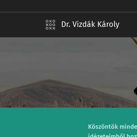
Dr. Vizdák Károly
Köszöntök minden
idézeteimből hoz