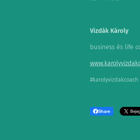
Vizdák Károly
business és life 
www.karolyvizdak
#karolyvizdakcoach
Share