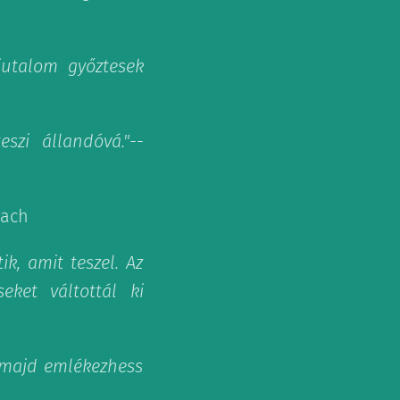
jutalom győztesek
szi állandóvá."
--
bach
k, amit teszel. Az
eket váltottál ki
y majd emlékezhess