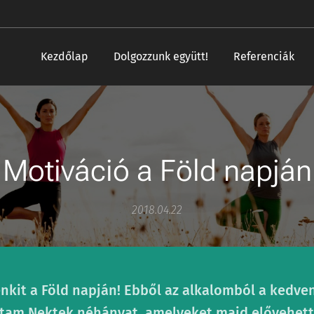
Kezdőlap
Dolgozzunk együtt!
Referenciák
Motiváció a Föld napján
2018.04.22
kit a Föld napján! Ebből az alkalomból a kedve
tam Nektek néhányat, amelyeket majd elővehett