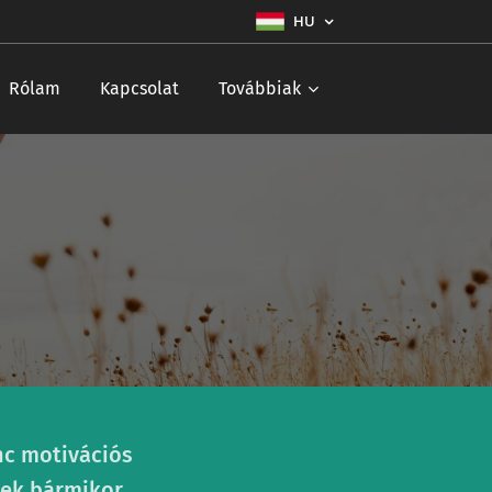
HU
Rólam
Kapcsolat
Továbbiak
nc motivációs
ek bármikor,