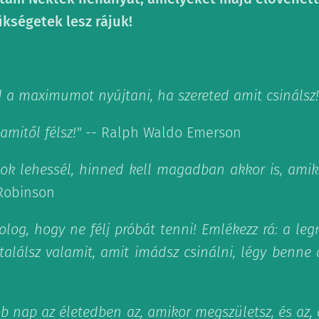
kségetek lesz rájuk!
 a maximumot nyújtani, ha szereted amit csinálsz!
amitől félsz!"
-- Ralph Waldo Emerson
nok lehessél, hinned kell magadban akkor is, ami
Robinson
olog, hogy ne félj próbát tenni! Emlékezz rá: a l
találsz valamit, amit imádsz csinálni, légy benne 
bb nap az életedben az, amikor megszületsz, és az