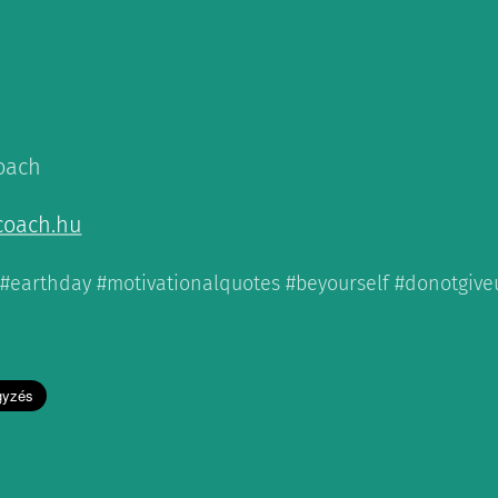
coach
coach.hu
 #earthday #motivationalquotes #beyourself #donotgive