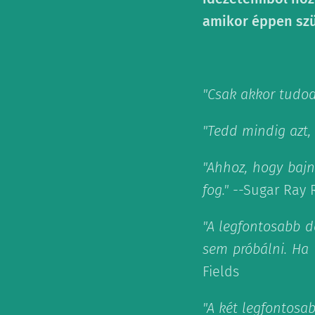
amikor éppen szü
"Csak akkor tudod
"Tedd mindig azt, 
"Ahhoz, hogy baj
fog."
--Sugar Ray 
"A legfontosabb d
sem próbálni. Ha 
Fields
"A két legfontosa