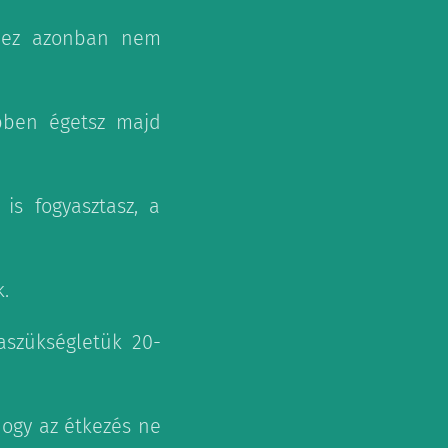
, ez azonban nem
ebben égetsz majd
is fogyasztasz, a
.
iaszükségletük 20-
hogy az étkezés ne