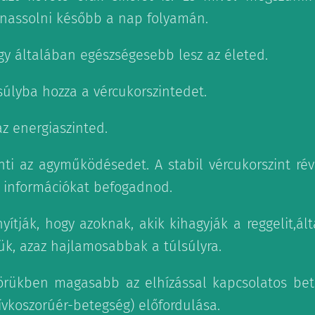
 nassolni később a nap folyamán.
úgy általában egészségesebb lesz az életed.
súlyba hozza a vércukorszintedet.
z energiaszinted.
enti az agyműködésedet. A stabil vércukorszint r
 információkat befogadnod.
nyítják, hogy azoknak, akik kihagyják a reggelit,
k, azaz hajlamosabbak a túlsúlyra.
körükben magasabb az elhízással kapcsolatos bet
ívkoszorúér-betegség) előfordulása.