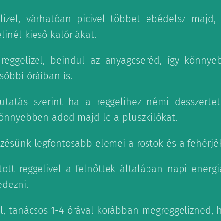
lizel, várhatóan picivel többet ebédelsz majd
linél kieső kalóriákat.
reggelizel, beindul az anyagcseréd, így könny
sőbbi óráiban is.
kutatás szerint ha a reggelihez némi desszertet 
önnyebben adod majd le a pluszkilókat.
ezésünk legfontosabb elemei a rostok és a fehérjék
lított reggelivel a felnőttek általában napi energ
dezni.
el, tanácsos 1-4 órával korábban megreggelizned, 