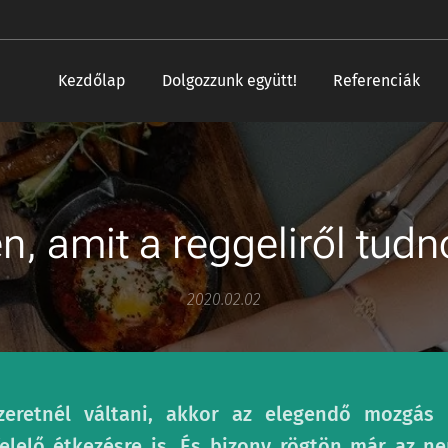
Kezdőlap
Dolgozzunk együtt!
Referenciák
, amit a reggeliről tudn
2020.02.02
eretnél váltani, akkor az elegendő mozgás 
elelő étkezésre is. És bizony rögtön már az 