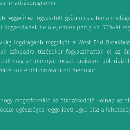
sa az edzésprogramra.
bb reggelihez fogyasztott gyümölcs a banán: világ
ot fogyasztanak belőle, ennek pedig kb. 50%-át reg
világ legdrágább reggelijét a West End Breakfast
nak színpadra tűzésekor fogyaszthatták el az ér
tták meg az arannyal locsolt croissant-ból, ribizli
ális koktélból összeállított menüsort.
, hogy megreformáld az étkezésedet? Holnap az el
 össze egészséges reggelidet! Ugye élsz a lehetősé