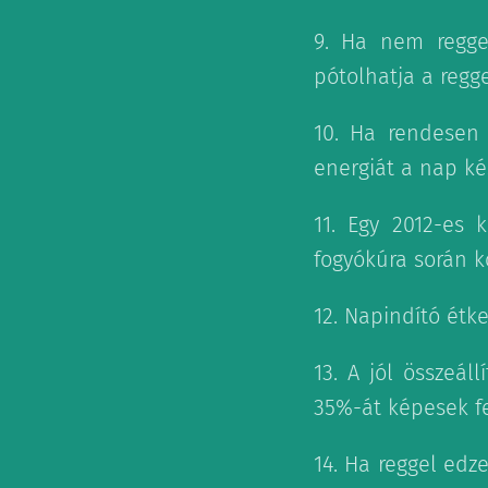
9. Ha nem regge
pótolhatja a regge
10. Ha rendesen 
energiát a nap ké
11. Egy 2012-es 
fogyókúra során k
12. Napindító étk
13. A jól összeál
35%-át képesek fe
14. Ha reggel edz