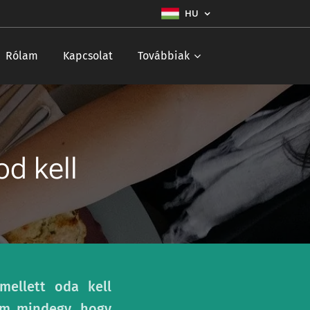
HU
Rólam
Kapcsolat
Továbbiak
od kell
mellett oda kell
nem mindegy, hogy