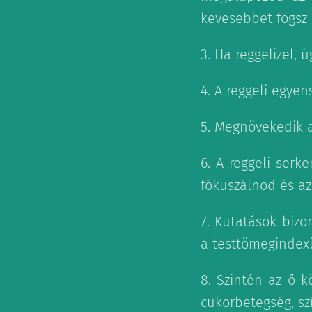
kevesebbet fogsz
3. Ha reggelizel, 
4. A reggeli egyen
5. Megnövekedik a
6. A reggeli serk
fókuszálnod és az
7. Kutatások bizo
a testtömegindexü
8. Szintén az ő 
cukorbetegség, sz