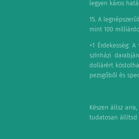
legyen káros hatá
15. A legnépszerű
mint 100 milliárd
+1 Érdekesség: A 
színházi darabjá
dollárért kóstolha
pezsgőből és speci
Készen állsz arra
tudatosan állítsd