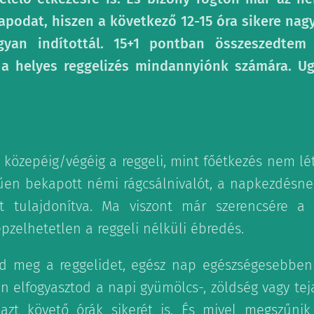
apodat, hiszen a következő 12-15 óra sikere na
yan indítottál. 15+1 pontban összeszedtem
 a helyes reggelizés mindannyiónk számára. Ug
k közepéig/végéig a reggeli, mint főétkezés nem lé
űen bekapott némi rágcsálnivalót, a napkezdésn
t tulajdonítva. Ma viszont már szerencsére a
zelhetetlen a reggeli nélküli ébredés.
tod meg a reggelidet, egész nap egészségesebben 
án elfogyasztod a napi gyümölcs-, zöldség vagy tej
zt követő órák sikerét is. És mivel megszűnik