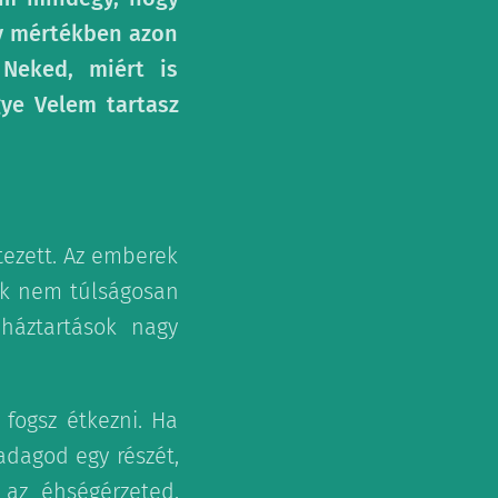
gy mértékben azon
 Neked, miért is
ye Velem tartasz
tezett. Az emberek
ek nem túlságosan
 háztartások nagy
fogsz étkezni. Ha
adagod egy részét,
 az éhségérzeted,