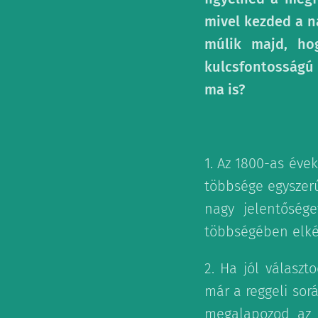
mivel kezded a n
múlik majd, hog
kulcsfontosságú
ma is?
1. Az 1800-as éve
többsége egyszer
nagy jelentősége
többségében elkép
2. Ha jól válasz
már a reggeli sor
megalapozod az a