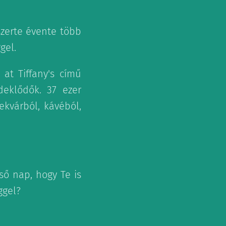
szerte évente több
gel.
 at Tiffany's című
deklődők. 37 ezer
lekvárból, kávéból,
ső nap, hogy Te is
ggel?