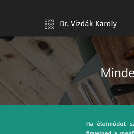
Dr. Vizdák Károly
Minden
Ha életmódot sz
figyelned a megf