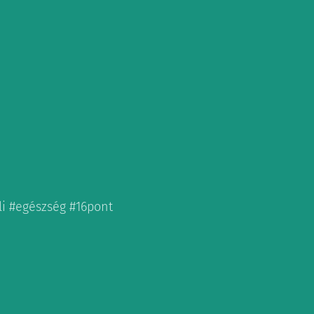
i #egészség #16pont