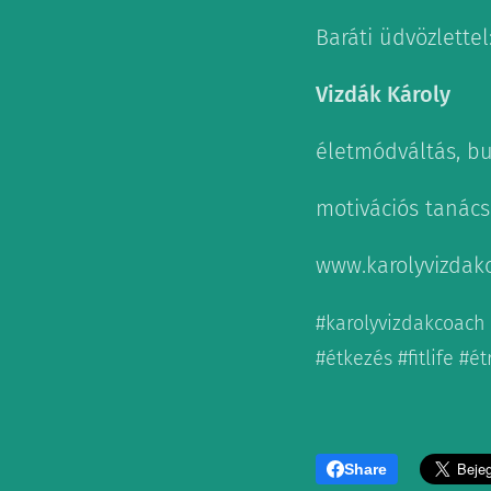
Baráti üdvözlettel
Vizdák Károly
életmódváltás, bu
motivációs tanác
www.karolyvizdak
#karolyvizdakcoach
#étkezés #fitlife #
Share