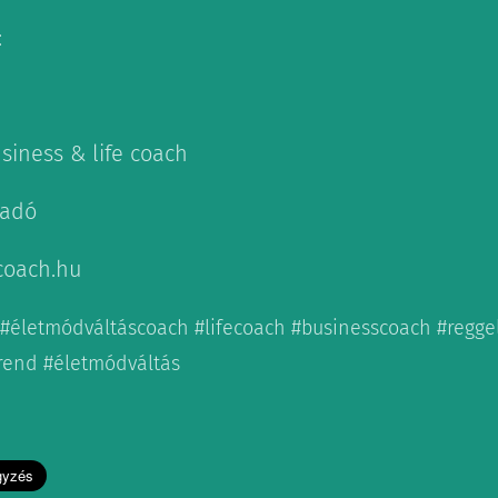
:
siness & life coach
sadó
coach.hu
 #életmódváltáscoach #lifecoach #businesscoach #reggel
étrend #életmódváltás