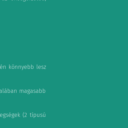
évén könnyebb lesz
általában magasabb
egségek (2 típusú