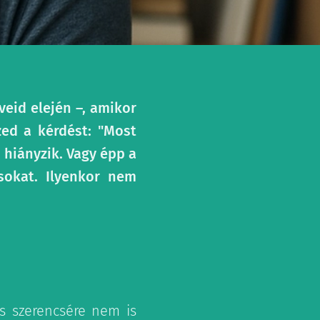
veid elején –, amikor
zed a kérdést: "Most
 hiányzik. Vagy épp a
ásokat. Ilyenkor nem
s szerencsére nem is