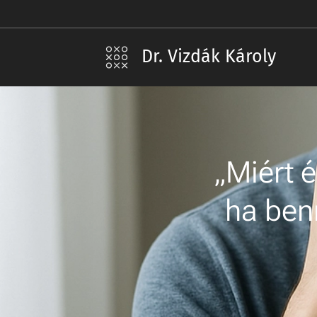
Dr. Vizdák Károly
„Miért 
ha benn