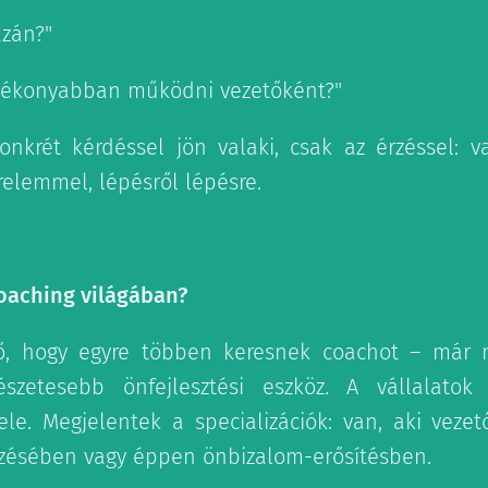
azán?"
tékonyabban működni vezetőként?"
nkrét kérdéssel jön valaki, csak az érzéssel: 
relemmel, lépésről lépésre.
coaching világában?
tő, hogy egyre többen keresnek coachot – már 
zetesebb önfejlesztési eszköz. A vállalatok
e. Megjelentek a specializációk: van, aki vezet
zésében vagy éppen önbizalom-erősítésben.