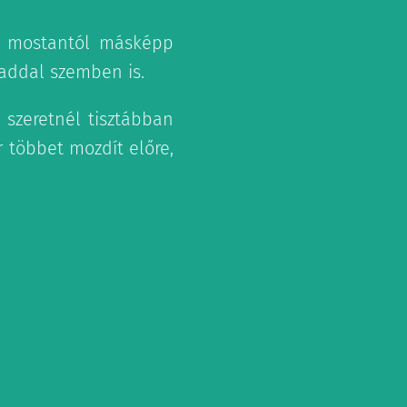
y mostantól másképp
addal szemben is.
 szeretnél tisztábban
r többet mozdít előre,