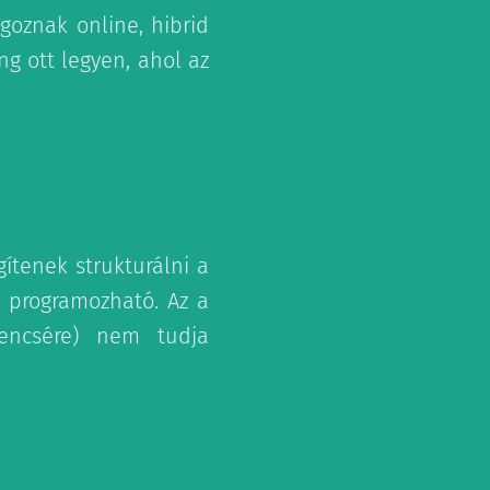
goznak online, hibrid
ng ott legyen, ahol az
ítenek strukturálni a
m programozható. Az a
rencsére) nem tudja