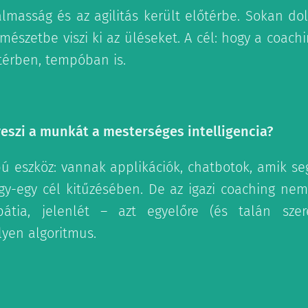
lmasság és az agilitás került előtérbe. Sokan dol
mészetbe viszi ki az üléseket. A cél: hogy a coachi
 térben, tempóban is.
lveszi a munkát a mesterséges intelligencia?
pú eszköz: vannak applikációk, chatbotok, amik seg
y-egy cél kitűzésében. De az igazi coaching ne
pátia, jelenlét – azt egyelőre (és talán sze
lyen algoritmus.