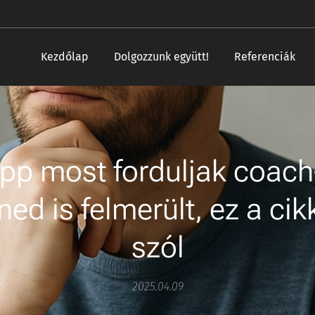
Kezdőlap
Dolgozzunk együtt!
Referenciák
épp most forduljak coach
ed is felmerült, ez a ci
szól
2025.04.09