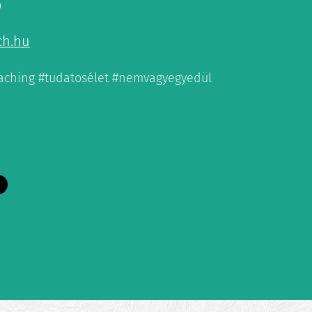
ó
ch.hu
oaching #tudatosélet #nemvagyegyedül