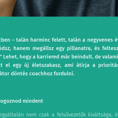
tben – talán harminc felett, talán a negyvenes é
sz, hanem megállsz egy pillanatra, és feltes
 Lehet, hogy a karriered már beindult, de valami
 el egy új életszakasz, ami átírja a priorit
tor döntés coachhoz fordulni.
ibogoznod mindent
gyáltalán nem csak a felsővezetők kiváltsága, é