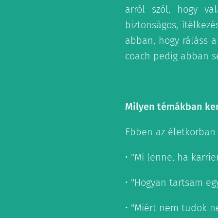
arról szól, hogy va
biztonságos, ítélkez
abban, hogy ráláss 
coach pedig abban se
Milyen témákban ke
Ebben az életkorban 
• "Mi lenne, ha karrie
• "Hogyan tartsam e
• "Miért nem tudok 