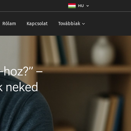
HU
Rólam
Kapcsolat
Továbbiak
-hoz?” –
kk neked