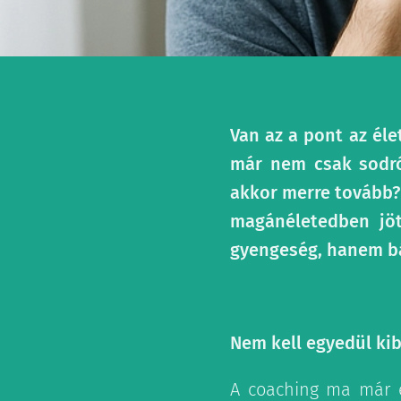
Van az a pont az éle
már nem csak sodród
akkor merre tovább?"
magánéletedben jött
gyengeség, hanem bá
Nem kell egyedül k
A coaching ma már e