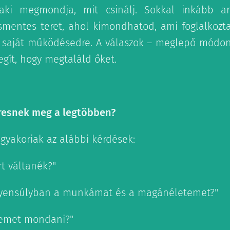
laki megmondja, mit csinálj. Sokkal inkább a
ésmentes teret, ahol kimondhatod, ami foglalkoztat
a saját működésedre. A válaszok – meglepő módo
gít, hogy megtaláld őket.
resnek meg a legtöbben?
gyakoriak az alábbi kérdések:
rt váltanék?"
gyensúlyban a munkámat és a magánéletemet?"
nemet mondani?"