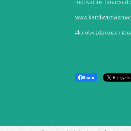
motivációs tanácsad
www.karolyvizdakcoa
#karolyvizdakcoach #c
Share