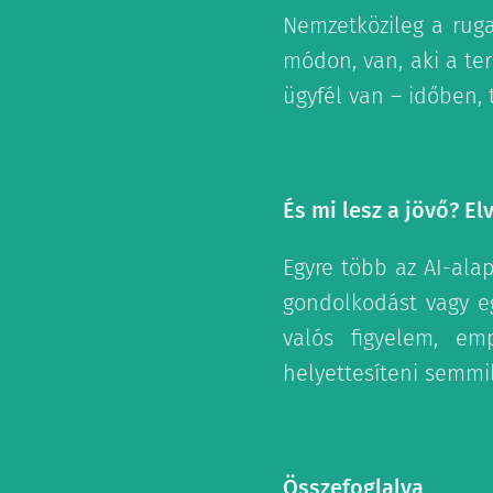
Nemzetközileg a ruga
módon, van, aki a ter
ügyfél van – időben,
És mi lesz a jövő? E
Egyre több az AI-ala
gondolkodást vagy eg
valós figyelem, em
helyettesíteni semmi
Összefoglalva