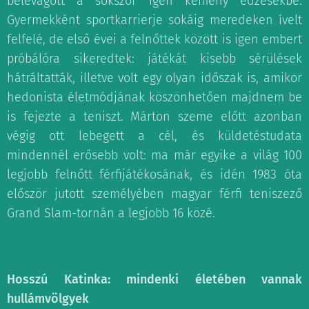
belevágott a sokszor igen kemény edzésekbe.
Gyermekként sportkarrierje sokáig meredeken ívelt
felfelé, de első évei a felnőttek között is igen embert
próbálóra sikeredtek: játékát kisebb sérülések
hátráltatták, illetve volt egy olyan időszak is, amikor
hedonista életmódjának köszönhetően majdnem be
is fejezte a teniszt. Márton szeme előtt azonban
végig ott lebegett a cél, és küldetéstudata
mindennél erősebb volt: ma már egyike a világ 100
legjobb felnőtt férfijátékosának, és idén 1983 óta
először jutott személyében magyar férfi teniszező
Grand Slam-tornán a legjobb 16 közé.
Hosszú Katinka: mindenki életében vannak
hullámvölgyek