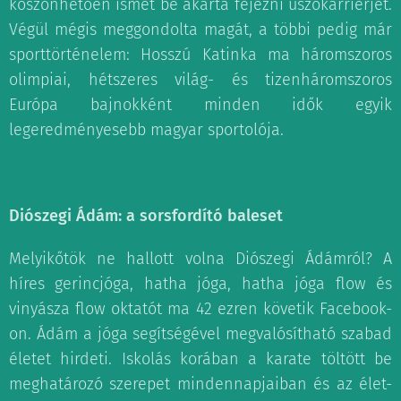
köszönhetően ismét be akarta fejezni úszókarrierjét.
Végül mégis meggondolta magát, a többi pedig már
sporttörténelem: Hosszú Katinka ma háromszoros
olimpiai, hétszeres világ- és tizenháromszoros
Európa bajnokként minden idők egyik
legeredményesebb magyar sportolója.
Diószegi Ádám: a sorsfordító baleset
Melyikőtök ne hallott volna Diószegi Ádámról? A
híres gerincjóga, hatha jóga, hatha jóga flow és
vinyásza flow oktatót ma 42 ezren követik Facebook-
on. Ádám a jóga segítségével megvalósítható szabad
életet hirdeti. Iskolás korában a karate töltött be
meghatározó szerepet mindennapjaiban és az élet-