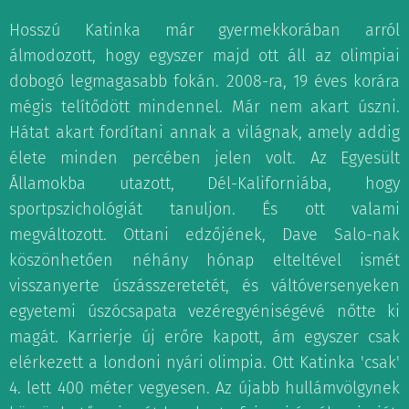
Hosszú Katinka már gyermekkorában arról
álmodozott, hogy egyszer majd ott áll az olimpiai
dobogó legmagasabb fokán. 2008-ra, 19 éves korára
mégis telítődött mindennel. Már nem akart úszni.
Hátat akart fordítani annak a világnak, amely addig
élete minden percében jelen volt. Az Egyesült
Államokba utazott, Dél-Kaliforniába, hogy
sportpszichológiát tanuljon. És ott valami
megváltozott. Ottani edzőjének, Dave Salo-nak
köszönhetően néhány hónap elteltével ismét
visszanyerte úszásszeretetét, és váltóversenyeken
egyetemi úszócsapata vezéregyéniségévé nőtte ki
magát. Karrierje új erőre kapott, ám egyszer csak
elérkezett a londoni nyári olimpia. Ott Katinka 'csak'
4. lett 400 méter vegyesen. Az újabb hullámvölgynek