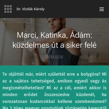
Dr. Vizdák Károly
Marci, Katinka, Ádám:
küzdelmes út a siker felé
2018.02.16
Te rájöttél már, miért születtél erre a bolygóra? Mi
az a sajátos tehetséged, amiben egyedi vagy és
megismételhetetlen? Mi az a cél, amiért akkor is
minden erődet összeszedve küzdenél, ha
sorozatosan kudarcokkal kellene szembenézned?
Ma 3 híres magyar sportolónk történetén keresztül