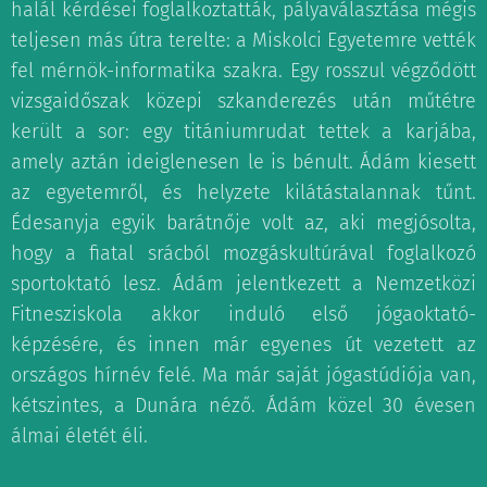
halál kérdései foglalkoztatták, pályaválasztása mégis
teljesen más útra terelte: a Miskolci Egyetemre vették
fel mérnök-informatika szakra. Egy rosszul végződött
vizsgaidőszak közepi szkanderezés után műtétre
került a sor: egy titániumrudat tettek a karjába,
amely aztán ideiglenesen le is bénult. Ádám kiesett
az egyetemről, és helyzete kilátástalannak tűnt.
Édesanyja egyik barátnője volt az, aki megjósolta,
hogy a fiatal srácból mozgáskultúrával foglalkozó
sportoktató lesz. Ádám jelentkezett a Nemzetközi
Fitnesziskola akkor induló első jógaoktató-
képzésére, és innen már egyenes út vezetett az
országos hírnév felé. Ma már saját jógastúdiója van,
kétszintes, a Dunára néző. Ádám közel 30 évesen
álmai életét éli.