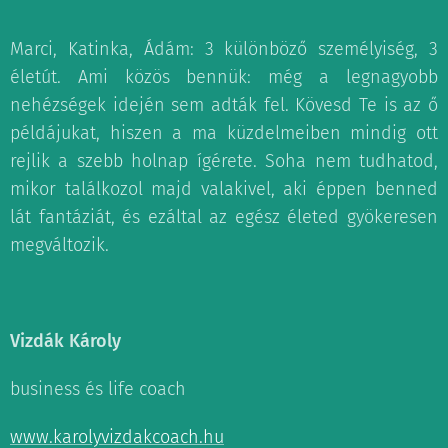
Marci, Katinka, Ádám: 3 különböző személyiség, 3
életút. Ami közös bennük: még a legnagyobb
nehézségek idején sem adták fel. Kövesd Te is az ő
példájukat, hiszen a ma küzdelmeiben mindig ott
rejlik a szebb holnap ígérete. Soha nem tudhatod,
mikor találkozol majd valakivel, aki éppen benned
lát fantáziát, és ezáltal az egész életed gyökeresen
megváltozik.
Vizdák Károly
business és life coach
www.karolyvizdakcoach.hu