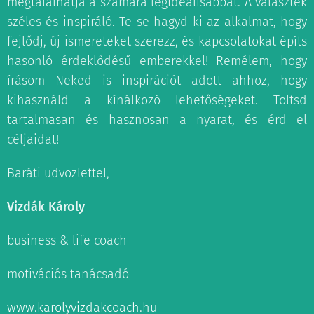
megtalálhatja a számára legideálisabbat. A választék
széles és inspiráló. Te se hagyd ki az alkalmat, hogy
fejlődj, új ismereteket szerezz, és kapcsolatokat építs
hasonló érdeklődésű emberekkel! Remélem, hogy
írásom Neked is inspirációt adott ahhoz, hogy
kihasználd a kínálkozó lehetőségeket. Töltsd
tartalmasan és hasznosan a nyarat, és érd el
céljaidat!
Baráti üdvözlettel,
Vizdák Károly
business & life coach
motivációs tanácsadó
www.karolyvizdakcoach.hu