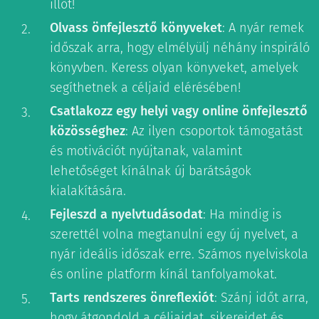
illőt!
Olvass önfejlesztő könyveket
: A nyár remek
időszak arra, hogy elmélyülj néhány inspiráló
könyvben. Keress olyan könyveket, amelyek
segíthetnek a céljaid elérésében!
Csatlakozz egy helyi vagy online önfejlesztő
közösséghez
: Az ilyen csoportok támogatást
és motivációt nyújtanak, valamint
lehetőséget kínálnak új barátságok
kialakítására.
Fejleszd a nyelvtudásodat
: Ha mindig is
szerettél volna megtanulni egy új nyelvet, a
nyár ideális időszak erre. Számos nyelviskola
és online platform kínál tanfolyamokat.
Tarts rendszeres önreflexiót
: Szánj időt arra,
hogy átgondold a céljaidat, sikereidet és