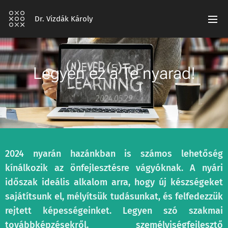
Dr. Vizdák Károly
Legyen ez a Te nyarad!
2024.05.29
2024 nyarán hazánkban is számos lehetőség
kínálkozik az önfejlesztésre vágyóknak. A nyári
időszak ideális alkalom arra, hogy új készségeket
sajátítsunk el, mélyítsük tudásunkat, és felfedezzük
rejtett képességeinket. Legyen szó szakmai
továbbképzésekről, személyiségfejlesztő