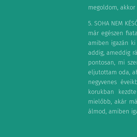
megoldom, akkor s
5. SOHA NEM KÉSŐ
már egészen fiata
amiben igazán ki 
addig, ameddig r
pontosan, mi sze
eljutottam oda, ah
negyvenes éveikb
korukban kezdte
mielőbb, akár má
álmod, amiben iga