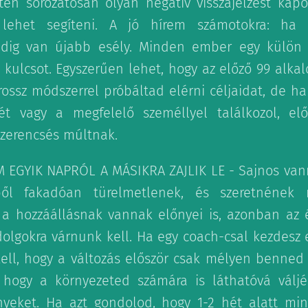
tén sorozatosan olyan negatív visszajelzést kapot
ehet segíteni. A jó hírem számotokra: ha i
dig van újabb esély. Minden ember egy külön e
a kulcsot. Egyszerűen lehet, hogy az előző 99 alka
rossz módszerrel próbáltad elérni céljaidat, de 
ét vagy a megfelelő személlyel találkozol, el
zerencsés múltnak.
M EGYIK NAPRÓL A MÁSIKRA ZAJLIK LE - Sajnos van
ből fakadóan türelmetlenek, és szeretnének
a hozzáállásnak vannak előnyei is, azonban az 
dolgokra várnunk kell. Ha egy coach-csal kezdesz e
ell, hogy a változás először csak mélyen benned f
 hogy a környezeted számára is láthatóvá válj
yeket. Ha azt gondolod, hogy 1-2 hét alatt m