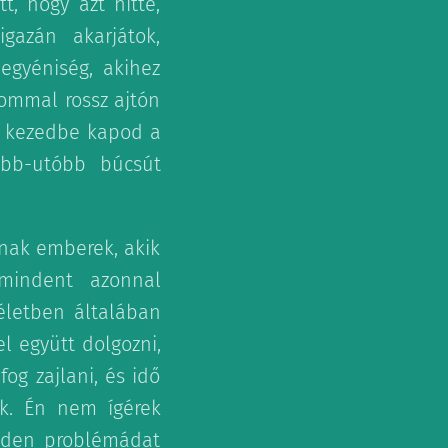
t, hogy azt hitte,
gazán akarjátok,
gyéniség, akihez
lommal rossz ajtón
ha kezedbe kapod a
őbb-utóbb búcsút
nak emberek, akik
 mindent azonnal
életben általában
l együtt dolgozni,
og zajlani, és idő
ék. Én nem ígérek
inden problémádat