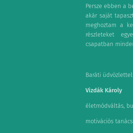
Persze ebben a be
akár saját tapasz
meghoztam a ked
részleteket egy
csapatban minde
Baráti üdvözlettel
Vizdák Károly
életmódváltás, bu
motivációs tanác