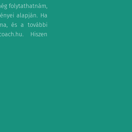
még folytathatnám,
ményei alapján. Ha
ma, és a további
coach.hu. Hiszen