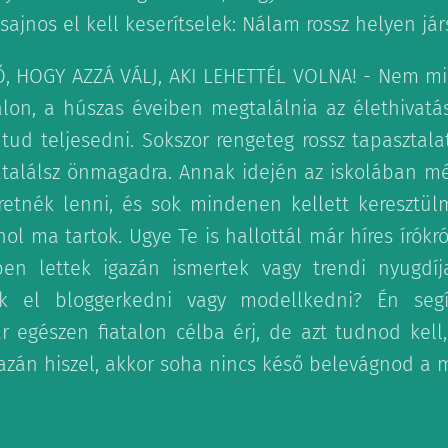
ajnos el kell keserítselek: Nálam rossz helyen járs
, HOGY AZZÁ VÁLJ, AKI LEHETTÉL VOLNA! - Nem mi
lon, a húszas éveiben megtalálnia az élethivatá
tud teljesedni. Sokszor rengeteg rossz tapasztal
átalálsz önmagadra. Annak idején az iskolában 
retnék lenni, és sok mindenen kellett kereszt
ol ma tartok. Ugye Te is hallottál már híres írókr
en lettek igazán ismertek vagy trendi nyugdíja
k el bloggerkedni vagy modellkedni? Én seg
r egészen fiatalon célba érj, de azt tudnod kell
zán hiszel, akkor soha nincs késő belevágnod a 