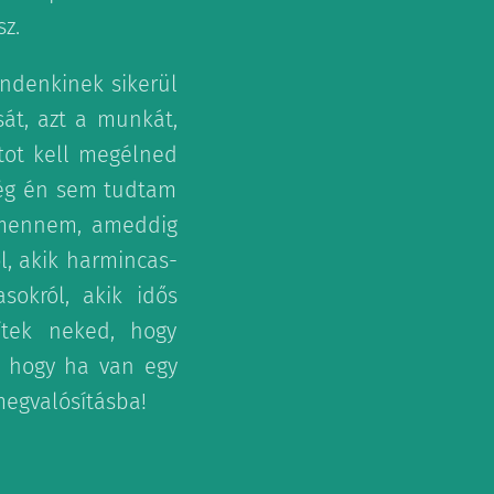
z.
ndenkinek sikerül
sát, azt a munkát,
atot kell megélned
még én sem tudtam
ülmennem, ameddig
ól, akik harmincas-
sokról, akik idős
ítek neked, hogy
, hogy ha van egy
megvalósításba!