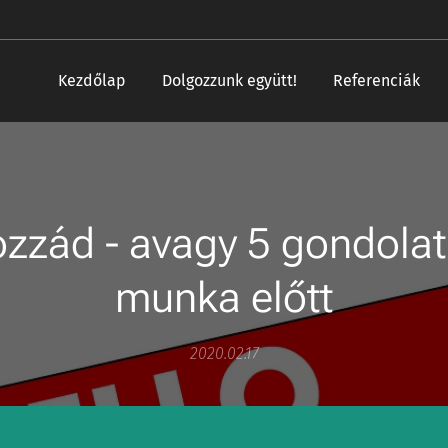
Kezdőlap
Dolgozzunk együtt!
Referenciák
ozzád - avagy 5 gondolat
munka előtt
2020.02.17