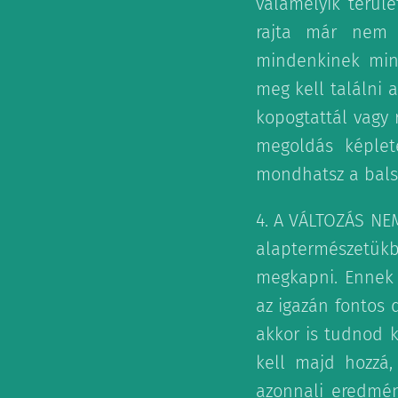
valamelyik terüle
rajta már nem l
mindenkinek min
meg kell találni 
kopogtattál vagy 
megoldás képlet
mondhatsz a bals
4. A VÁLTOZÁS NE
alaptermészetük
megkapni. Ennek 
az igazán fontos 
akkor is tudnod k
kell majd hozzá,
azonnali eredmén