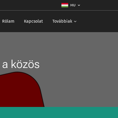
HU
Rólam
Kapcsolat
Továbbiak
 a közös