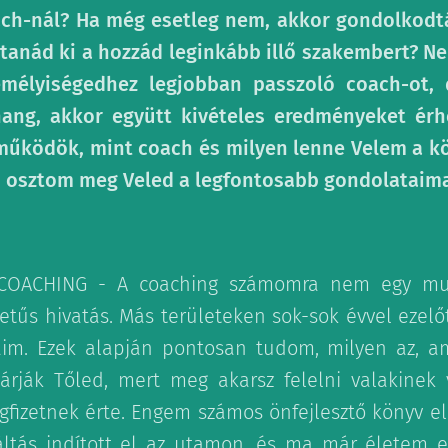
ach-nál? Ha még esetleg nem, akkor gondolkodtá
ztanád ki a hozzád leginkább illő szakembert? 
emélyiségedhez legjobban passzoló coach-ot, 
ng, akkor együtt kivételes eredményeket érhe
működök, mint coach és milyen lenne Velem a k
 osztom meg Veled a legfontosabb gondolataima
COACHING - A coaching számomra nem egy mu
űs hivatás. Más területeken sok-sok évvel ezelő
taim. Ezek alapján pontosan tudom, milyen az, am
árják Tőled, mert meg akarsz felelni valakinek 
egfizetnek érte. Engem számos önfejlesztő könyv e
áltás indított el az utamon, és ma már életem e