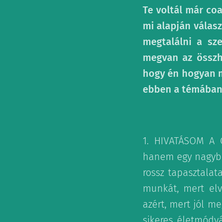
Te voltál már co
mi alapján válas
megtalálni a sz
megvan az összha
hogy én hogyan 
ebben a témában
1. HIVATÁSOM A 
hanem egy nagybet
rossz tapasztala
munkát, mert elv
azért, mert jól m
sikeres életmódv