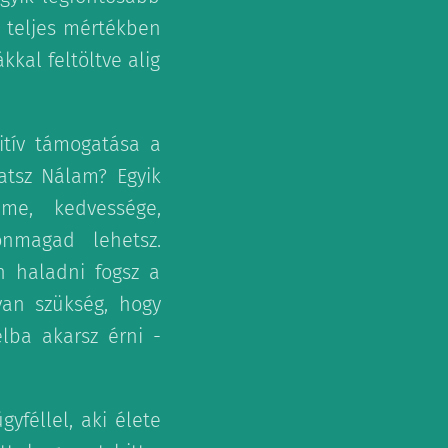
i teljes mértékben
kkal feltöltve alig
itív támogatása a
hatsz Nálam? Egyik
lme, kedvessége,
önmagad lehetsz.
n haladni fogsz a
van szükség, hogy
lba akarsz érni -
féllel, aki élete