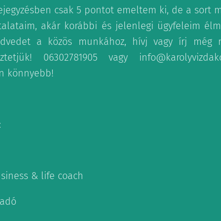
jegyzésben csak 5 pontot emeltem ki, de a sort 
talataim, akár korábbi és jelenlegi ügyfeleim él
vedet a közös munkához, hívj vagy írj még 
eztetjük! 06302781905 vagy info@karolyvizdak
n könnyebb!
:
siness & life coach
sadó