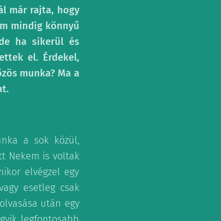
l már rajta, hogy
Nem mindig könnyű
de ha sikerül és
ttek el. Érdekel,
özös munka? Ma a
t.
nka a sok közül,
tt Nekem is voltak
ikor elvégzel egy
vagy esetleg csak
lolvasása után egy
gyik legfontosabb