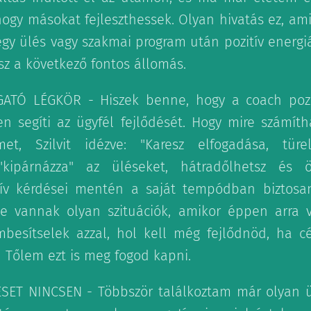
hogy másokat fejleszthessek. Olyan hivatás ez, am
egy ülés vagy szakmai program után pozitív energiá
sz a következő fontos állomás.
GATÓ LÉGKÖR - Hiszek benne, hogy a coach poz
n segíti az ügyfél fejlődését. Hogy mire számít
met, Szilvit idézve: "Karesz elfogadása, türe
"kipárnázza" az üléseket, hátradőlhetsz és 
ív kérdései mentén a saját tempódban biztosa
sze vannak olyan szituációk, amikor éppen arra 
esítselek azzal, hol kell még fejlődnöd, ha cé
 Tőlem ezt is meg fogod kapni.
SET NINCSEN - Többször találkoztam már olyan ügy