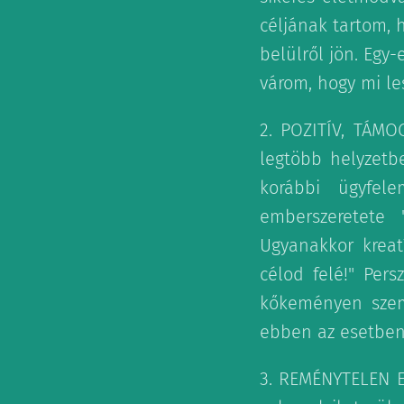
céljának tartom, 
belülről jön. Egy-
várom, hogy mi le
2. POZITÍV, TÁMO
legtöbb helyzetbe
korábbi ügyfele
emberszeretete 
Ugyanakkor kreat
célod felé!" Per
kőkeményen szemb
ebben az esetben
3. REMÉNYTELEN E