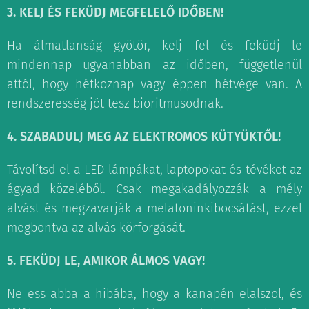
3. KELJ ÉS FEKÜDJ MEGFELELŐ IDŐBEN!
Ha álmatlanság gyötör, kelj fel és feküdj le
mindennap ugyanabban az időben, függetlenül
attól, hogy hétköznap vagy éppen hétvége van. A
rendszeresség jót tesz bioritmusodnak.
4. SZABADULJ MEG AZ ELEKTROMOS KÜTYÜKTŐL!
Távolítsd el a LED lámpákat, laptopokat és tévéket az
ágyad közeléből. Csak megakadályozzák a mély
alvást és megzavarják a melatoninkibocsátást, ezzel
megbontva az alvás körforgását.
5. FEKÜDJ LE, AMIKOR ÁLMOS VAGY!
Ne ess abba a hibába, hogy a kanapén elalszol, és