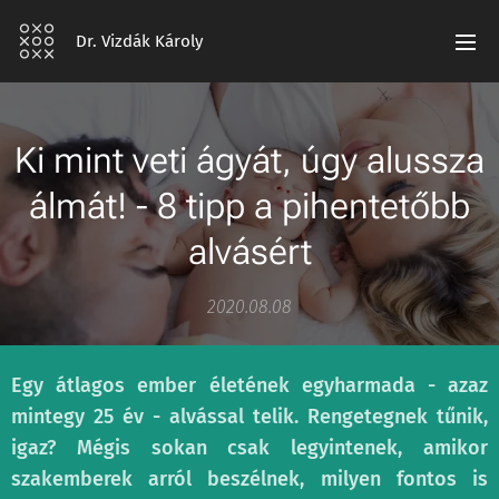
Dr. Vizdák Károly
Ki mint veti ágyát, úgy alussza
álmát! - 8 tipp a pihentetőbb
alvásért
2020.08.08
Egy átlagos ember életének egyharmada - azaz
mintegy 25 év - alvással telik. Rengetegnek tűnik,
igaz? Mégis sokan csak legyintenek, amikor
szakemberek arról beszélnek, milyen fontos is