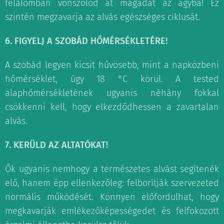
félálomban vonszolod át magadat az ágyba! Ez
szintén megzavarja az alvás egészséges ciklusát.
6. FIGYELJ A SZOBÁD HŐMÉRSÉKLETÉRE!
A szobád legyen kicsit hűvösebb, mint a napközbeni
hőmérséklet, úgy 18 °C körül. A tested
alaphőmérsékletének ugyanis néhány fokkal
csökkenni kell, hogy elkezdődhessen a zavartalan
alvás.
7. KERÜLD AZ ALTATÓKAT!
Ők ugyanis nemhogy a természetes alvást segítenék
elő, hanem épp ellenkezőleg: felborítják szervezeted
normális működését. Könnyen előfordulhat, hogy
megkavarják emlékezőképességedet és felfokozott