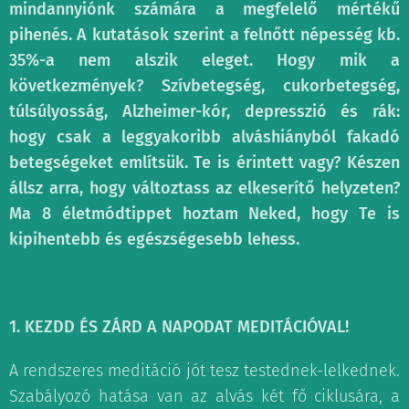
mindannyiónk számára a megfelelő mértékű
pihenés. A kutatások szerint a felnőtt népesség kb.
35%-a nem alszik eleget. Hogy mik a
következmények? Szívbetegség, cukorbetegség,
túlsúlyosság, Alzheimer-kór, depresszió és rák:
hogy csak a leggyakoribb alváshiányból fakadó
betegségeket említsük. Te is érintett vagy? Készen
állsz arra, hogy változtass az elkeserítő helyzeten?
Ma 8 életmódtippet hoztam Neked, hogy Te is
kipihentebb és egészségesebb lehess.
1. KEZDD ÉS ZÁRD A NAPODAT MEDITÁCIÓVAL!
A rendszeres meditáció jót tesz testednek-lelkednek.
Szabályozó hatása van az alvás két fő ciklusára, a