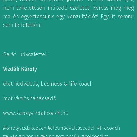
nem tökéletesen működő szeletét, keress meg még
ma és egyeztessünk egy konzultációt! Együtt semmi
sem lehetetlen!
Baráti üdvözlettel:
Vizdák Károly
életmódváltás, business & life coach
motivációs tanácsadó
www.karolyvizdakcoach.hu
#karolyvizdakcoach #életmódváltáscoach #lifecoach
#alvás #pihenés #8tipp #egyensúly #boldogélet