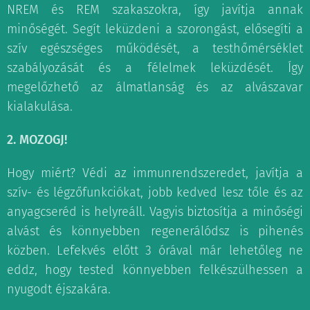
NREM és REM szakaszokra, így javítja annak
minőségét. Segít leküzdeni a szorongást, elősegíti a
szív egészséges működését, a testhőmérséklet
szabályozását és a félelmek leküzdését. Így
megelőzhető az álmatlanság és az alvászavar
kialakulása.
2. MOZOGJ!
Hogy miért? Védi az immunrendszeredet, javítja a
szív- és légzőfunkciókat, jobb kedved lesz tőle és az
anyagcseréd is helyreáll. Vagyis biztosítja a minőségi
alvást és könnyebben regenerálódsz is pihenés
közben. Lefekvés előtt 3 órával már lehetőleg ne
eddz, hogy tested könnyebben felkészülhessen a
nyugodt éjszakára.