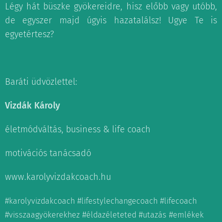
Légy hát büszke gyökereidre, hisz előbb vagy utóbb,
de egyszer majd úgyis hazatalálsz! Ugye Te is
egyetértesz?
Baráti üdvözlettel:
Vizdák Károly
életmódváltás, business & life coach
motivációs tanácsadó
www.karolyvizdakcoach.hu
#karolyvizdakcoach #lifestylechangecoach #lifecoach
#visszaagyökerekhez #éldazéleteted #utazás #emlékek