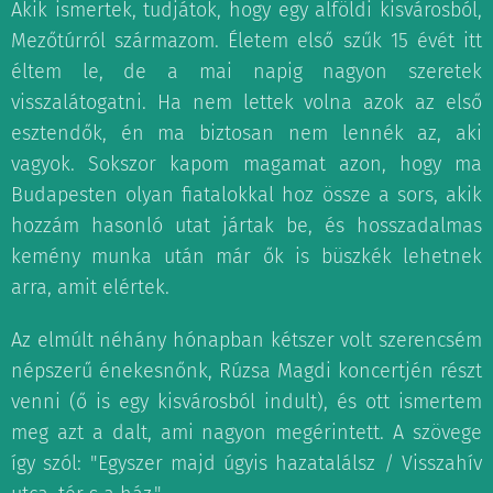
Akik ismertek, tudjátok, hogy egy alföldi kisvárosból,
Mezőtúrról származom. Életem első szűk 15 évét itt
éltem le, de a mai napig nagyon szeretek
visszalátogatni. Ha nem lettek volna azok az első
esztendők, én ma biztosan nem lennék az, aki
vagyok. Sokszor kapom magamat azon, hogy ma
Budapesten olyan fiatalokkal hoz össze a sors, akik
hozzám hasonló utat jártak be, és hosszadalmas
kemény munka után már ők is büszkék lehetnek
arra, amit elértek.
Az elmúlt néhány hónapban kétszer volt szerencsém
népszerű énekesnőnk, Rúzsa Magdi koncertjén részt
venni (ő is egy kisvárosból indult), és ott ismertem
meg azt a dalt, ami nagyon megérintett. A szövege
így szól: "Egyszer majd úgyis hazatalálsz / Visszahív