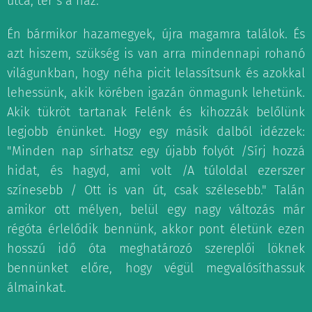
utca, tér s a ház."
Én bármikor hazamegyek, újra magamra találok. És
azt hiszem, szükség is van arra mindennapi rohanó
világunkban, hogy néha picit lelassítsunk és azokkal
lehessünk, akik körében igazán önmagunk lehetünk.
Akik tükröt tartanak Felénk és kihozzák belőlünk
legjobb énünket. Hogy egy másik dalból idézzek:
"Minden nap sírhatsz egy újabb folyót /Sírj hozzá
hidat, és hagyd, ami volt /A túloldal ezerszer
színesebb / Ott is van út, csak szélesebb." Talán
amikor ott mélyen, belül egy nagy változás már
régóta érlelődik bennünk, akkor pont életünk ezen
hosszú idő óta meghatározó szereplői löknek
bennünket előre, hogy végül megvalósíthassuk
álmainkat.