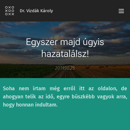
Dr. Vizdák Károly
Egyszer majd úgyis
hazatalálsz!
2019.10.25
Soha nem írtam még erről itt az oldalon, de
ahogyan telik az idő, egyre büszkébb vagyok arra,
hogy honnan indultam.