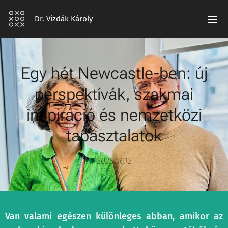
Dr. Vizdák Károly
Egy hét Newcastle-ben: új
perspektívák, szakmai
inspiráció és nemzetközi
tapasztalatok
2025.06.12
Van valami egészen különleges abban, amikor az