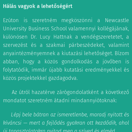
Hálás vagyok a lehetőségért
Ezúton is szeretném megköszönni a Newcastle
University Business School valamennyi kollégájának,
különösen Dr. Lucy Hattnak a vendégszeretetet, a
szervezést és a szakmai párbeszédeket, valamint
anyaintézményemnek a kiutazási lehetőséget. Bízom
abban, hogy a közös gondolkodás a jövőben is
folytatódik, immár újabb kutatási eredményekkel és
közös projektekkel gazdagodva.
💡 Az útról hazatérve zárógondolatként a következő
mondatot szeretném átadni mindannyiótoknak:
🔑
Lépj bele bátran az ismeretlenbe, maradj nyitott és
kíváncsi — mert a fejlődés gyakran ott kezdődik, ahol
új tapasztalatokra nyitod meg a szíved és elméd.