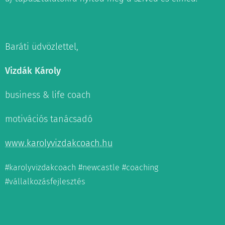
Baráti üdvözlettel,
Vizdák Károly
business & life coach
motivációs tanácsadó
www.karolyvizdakcoach.hu
#karolyvizdakcoach #newcastle #coaching
#vállalkozásfejlesztés