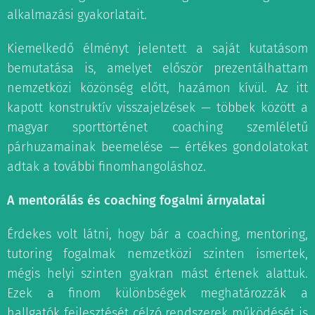
alkalmazási gyakorlatait.
Kiemelkedő élményt jelentett a saját kutatásom
bemutatása is, amelyet először prezentálhattam
nemzetközi közönség előtt, hazámon kívül. Az itt
kapott konstruktív visszajelzések — többek között a
magyar sporttörténet coaching szemléletű
párhuzamainak beemelése — értékes gondolatokat
adtak a további finomhangoláshoz.
A mentorálás és coaching fogalmi árnyalatai
Érdekes volt látni, hogy bár a coaching, mentoring,
tutoring fogalmak nemzetközi szinten ismertek,
mégis helyi szinten gyakran mást értenek alattuk.
Ezek a finom különbségek meghatározzák a
hallgatók fejlesztését célzó rendszerek működését is