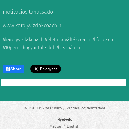
motivációs tanácsadó
www.karolyvizdakcoach.hu
#karolyvizdakcoach #életmódváltáscoach #lifecoach
#10perc #hogyantöltsdel #használdki
Share
© 2017 Dr. Vizdák Károly. Minden jog fenntartva!
Nyelvek
Magyar
English