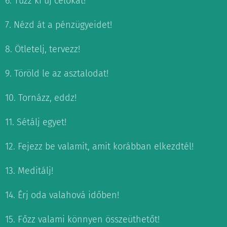
6. Tűzz ki új célokat!
7. Nézd át a pénzügyeidet!
8. Ötletelj, tervezz!
9. Töröld le az asztalodat!
10. Tornázz, eddz!
11. Sétálj egyet!
12. Fejezz be valamit, amit korábban elkezdtél!
13. Meditálj!
14. Érj oda valahová időben!
15. Főzz valami könnyen összeüthetőt!