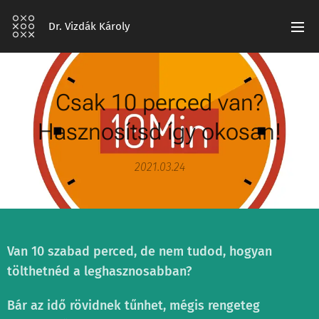
Dr. Vizdák Károly
Csak 10 perced van?
Hasznosítsd így okosan!
2021.03.24
Van 10 szabad perced, de nem tudod, hogyan
tölthetnéd a leghasznosabban?
Bár az idő rövidnek tűnhet, mégis rengeteg