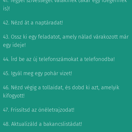
41. Tegyél szívességet valakinek (akár egy idegennek
is)!
42. Nézd át a naptáradat!
43. Ossz ki egy feladatot, amely nálad várakozott már
egy ideje!
44. Írd be az új telefonszámokat a telefonodba!
45. Igyál meg egy pohár vizet!
46. Nézd végig a tollaidat, és dobd ki azt, amelyik
kifogyott!
47. Frissítsd az önéletrajzodat!
48. Aktualizáld a bakancslistádat!