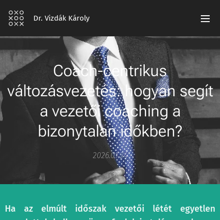
Dr. Vizdák Károly
Coach-centrikus
változásvezetés: hogyan segít
a vezetői coaching a
bizonytalan időkben?
2026.01.24
Ha az elmúlt időszak vezetői létét egyetlen