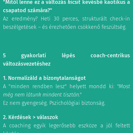
"Mitől lenne ez a változás
kicsit
kevésbé kaotikus a
csapatod számára?"
Az eredmény? Heti 30 perces, strukturált check-in
beszélgetések – és érezhetően csökkenő feszültség.
5 gyakorlati lépés coach-centrikus
változásvezetéshez
1. Normalizáld a bizonytalanságot
A "minden rendben lesz" helyett mondd ki:
"Most
még nem látunk mindent tisztán."
Ez nem gyengeség. Pszichológiai biztonság.
2. Kérdések > válaszok
A coaching egyik legerősebb eszköze a jól feltett