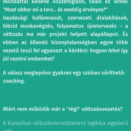
mondattal kellene összefoglalni, talán ez lenne:
"Most akkor mi a terv… és meddig érvényes?"
Gazdasági hullámvasút, szervezeti átalakítások,
hibrid munkavégzés, folyamatos újratervezés – a
változás ma már projekt helyett alapállapot. És
ebben az állandó bizonytalanságban egyre több
vezető teszi fel ugyanazt a kérdést:
hogyan lehet így
jól vezetni embereket?
A válasz meglepően gyakran egy szóban sűríthető:
coaching
.
Miért nem működik már a "régi" változásvezetés?
A klasszikus változásmenedzsment logikája egyszerű