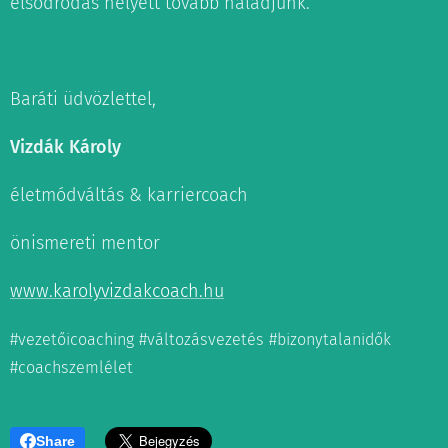
elsodródás helyett tovább haladjunk.
Baráti üdvözlettel,
Vizdák Károly
életmódváltás & karriercoach
önismereti mentor
www.karolyvizdakcoach.hu
#vezetőicoaching #változásvezetés #bizonytalanidők
#coachszemlélet
Share