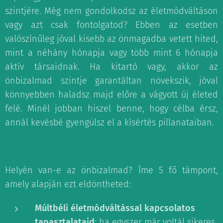
szintjére. Még nem gondolkodsz az életmódváltáson
vagy azt csak fontolgatod? Ebben az esetben
valószínűleg jóval kisebb az önmagadba vetett hited,
mint a néhány hónapja vagy több mint 6 hónapja
aktív társaidnak. Ha kitartó vagy, akkor az
önbizalmad szintje garantáltan növekszik, jóval
könnyebben haladsz majd előre a vágyott új életed
felé. Minél jobban hiszel benne, hogy célba érsz,
annál kevésbé gyengülsz el a kísértés pillanataiban.
Helyén van-e az önbizalmad? Íme 5 fő támpont,
amely alapján ezt eldöntheted:
Múltbéli életmódváltással kapcsolatos
tapasztalataid
: ha egyszer már voltál sikeres,