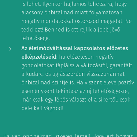
is lehet. Ilyenkor hajlamos lehetsz rá, hogy
alacsony önbizalmad miatt folyamatosan
negatív mondatokkal ostorozod magadat. Ne
tedd ezt! Benned is ott rejlik a jobb jövő
lehetősége.
Az életmódváltással kapcsolatos előzetes
elképzeléseid
: ha előzetesen negatív
gondolatokat táplálsz a változásról, garantált
a kudarc, és ugrásszerűen visszazuhanhat
önbizalmad szintje is. Ha viszont eleve pozitív
eseményként tekintesz az új lehetőségekre,
már csak egy lépés választ el a sikertől: csak
bele kell vágnod!
Ha van önbizalmad, sikeres leszel! Hogy ezt hogyan