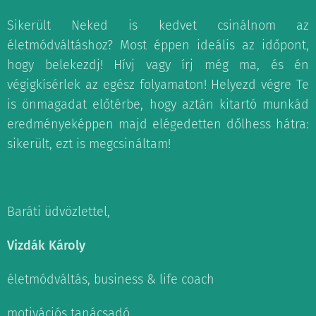
Sikerült Neked is kedvet csinálnom az
életmódváltáshoz? Most éppen ideális az időpont,
hogy belekezdj! Hívj vagy írj még ma, és én
végigkísérlek az egész folyamaton! Helyezd végre Te
is önmagadat előtérbe, hogy aztán kitartó munkád
eredményeképpen majd elégedetten dőlhess hátra:
sikerült, ezt is megcsináltam!
Baráti üdvözlettel,
Vizdák Károly
életmódváltás, business & life coach
motivációs tanácsadó