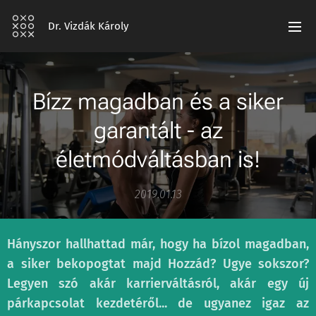
Dr. Vizdák Károly
Bízz magadban és a siker
garantált - az
életmódváltásban is!
2019.01.13
Hányszor hallhattad már, hogy ha bízol magadban,
a siker bekopogtat majd Hozzád? Ugye sokszor?
Legyen szó akár karrierváltásról, akár egy új
párkapcsolat kezdetéről... de ugyanez igaz az