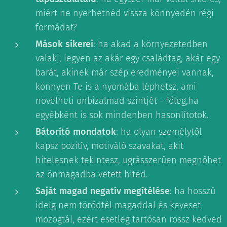
miért ne nyerhetnéd vissza könnyedén régi
formádat?
Mások sikerei
: ha akad a környezetedben
valaki, legyen az akár egy családtag, akár egy
barát, akinek már szép eredményei vannak,
könnyen Te is a nyomába léphetsz, ami
növelheti önbizalmad szintjét - főleg,ha
egyébként is sok mindenben hasonlítotok.
Bátorító mondatok
: ha olyan személytől
kapsz pozitív, motiváló szavakat, akit
hitelesnek tekintesz, ugrásszerűen megnőhet
az önmagadba vetett hited.
Saját magad negatív megítélése
: ha hosszú
ideig nem törődtél magaddal és keveset
mozogtál, ezért esetleg tartósan rossz kedved