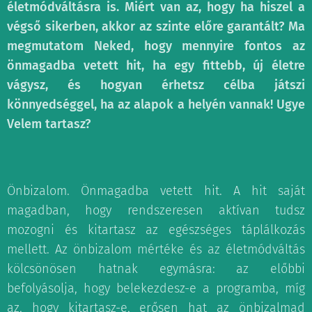
életmódváltásra is. Miért van az, hogy ha hiszel a
végső sikerben, akkor az szinte előre garantált? Ma
megmutatom Neked, hogy mennyire fontos az
önmagadba vetett hit, ha egy fittebb, új életre
vágysz, és hogyan érhetsz célba játszi
könnyedséggel, ha az alapok a helyén vannak! Ugye
Velem tartasz?
Önbizalom. Önmagadba vetett hit. A hit saját
magadban, hogy rendszeresen aktívan tudsz
mozogni és kitartasz az egészséges táplálkozás
mellett. Az önbizalom mértéke és az életmódváltás
kölcsönösen hatnak egymásra: az előbbi
befolyásolja, hogy belekezdesz-e a programba, míg
az, hogy kitartasz-e, erősen hat az önbizalmad