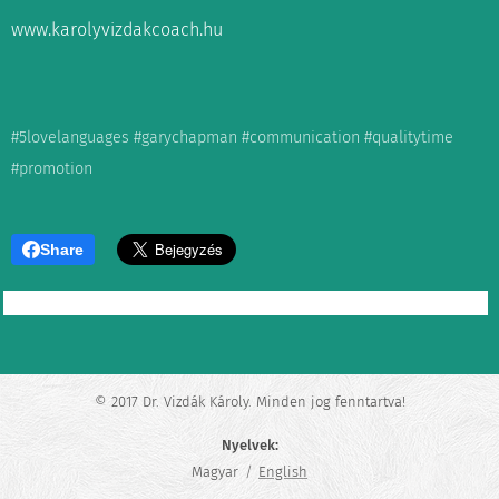
www.karolyvizdakcoach.hu
#5lovelanguages #garychapman #communication #qualitytime
#promotion
Share
© 2017 Dr. Vizdák Károly. Minden jog fenntartva!
Nyelvek
Magyar
English