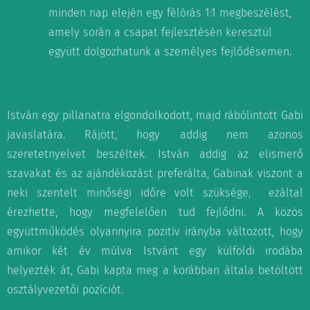
minden nap elején egy félórás 1:1 megbeszélést,
amely során a csapat fejlesztésén keresztül
együtt dolgozhatunk a személyes fejlődésemen.
István egy pillanatra elgondolkodott, majd rábólintott Gabi
javaslatára. Rájött, hogy addig nem azonos
szeretetnyelvet beszéltek. István addig az elismerő
szavakat és az ajándékozást preferálta, Gabinak viszont a
neki szentelt minőségi időre volt szüksége, ezáltal
érezhette, hogy megfelelően tud fejlődni. A közös
együttműködés olyannyira pozitív irányba változott, hogy
amikor két év múlva Istvánt egy külföldi irodába
helyezték át, Gabi kapta meg a korábban általa betöltött
osztályvezetői pozíciót.