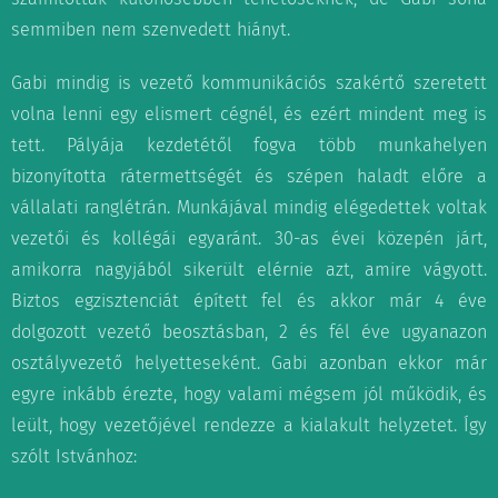
semmiben nem szenvedett hiányt.
Gabi mindig is vezető kommunikációs szakértő szeretett
volna lenni egy elismert cégnél, és ezért mindent meg is
tett. Pályája kezdetétől fogva több munkahelyen
bizonyította rátermettségét és szépen haladt előre a
vállalati ranglétrán. Munkájával mindig elégedettek voltak
vezetői és kollégái egyaránt. 30-as évei közepén járt,
amikorra nagyjából sikerült elérnie azt, amire vágyott.
Biztos egzisztenciát épített fel és akkor már 4 éve
dolgozott vezető beosztásban, 2 és fél éve ugyanazon
osztályvezető helyetteseként. Gabi azonban ekkor már
egyre inkább érezte, hogy valami mégsem jól működik, és
leült, hogy vezetőjével rendezze a kialakult helyzetet. Így
szólt Istvánhoz: