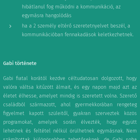
hibátlanul fog működni a kommunikáció, az
egymásra hangolódás
ha a 2 személy eltérő szeretetnyelvet beszél, a
kommunikációban fennakadások keletkezhetnek.
Gabi története
Gabi fiatal korától kezdve céltudatosan dolgozott, hogy
valóra váltsa kitűzött álmait, és egy napon majd azt az
életet élhesse, amelyet mindig is szeretett volna. Szerető
családból származott, ahol gyermekkorában rengeteg
figyelmet kapott szüleitől, gyakran szerveztek közös
programokat, amelyek során élvezték, hogy együtt
lehetnek és feltétel nélkül örülhetnek egymásnak. Nem
számítottak különösebben tehetőseknek, de Gabi soha