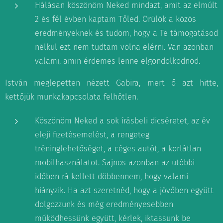
Hálásan köszönöm Neked mindazt, amit az elmúlt
2 és fél évben kaptam Tőled. Örülök a közös
eredményeknek és tudom, hogy a Te támogatásod
nélkül ezt nem tudtam volna elérni. Van azonban
valami, amin érdemes lenne elgondolkodnod.
István meglepetten nézett Gabira, mert ő azt hitte,
kettőjük munkakapcsolata felhőtlen.
Köszönöm Neked a sok írásbeli dicséretet, az év
eleji fizetésemelést, a rengeteg
tréninglehetőséget, a céges autót, a korlátlan
mobilhasználatot. Sajnos azonban az utóbbi
időben rá kellett döbbennem, hogy valami
hiányzik. Ha azt szeretnéd, hogy a jövőben együtt
dolgozzunk és még eredményesebben
működhessünk együtt, kérlek, iktassunk be