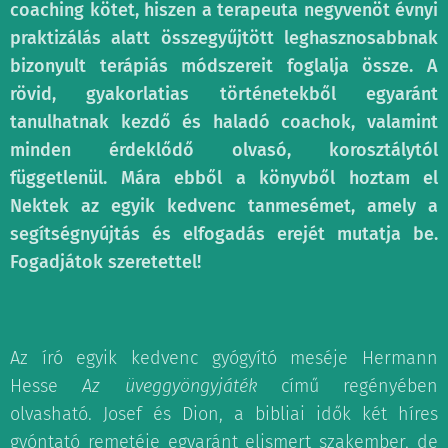
coaching kötet, hiszen a terapeuta negyvenöt évnyi
praktizálás alatt összegyűjtött leghasznosabbnak
bizonyult terápiás módszereit foglalja össze. A
rövid, gyakorlatias történetekből egyaránt
tanulhatnak kezdő és haladó coachok, valamint
minden érdeklődő olvasó, korosztálytól
függetlenül. Mára ebből a könyvből hoztam el
Nektek az egyik kedvenc tanmesémet, amely a
segítségnyújtás és elfogadás erejét mutatja be.
Fogadjátok szeretettel!
Az író egyik kedvenc gyógyító meséje Hermann
Hesse
Az üveggyöngyjáték
című regényében
olvasható. Josef és Dion, a bibliai idők két híres
gyóntató remetéje egyaránt elismert szakember, de