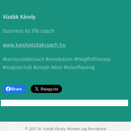
Vizdák Károly
business és life coach
www.karolyvizdakcoach.hu
#karolyvizdakcoach #irvindyalom #thegiftoftherapy
#magisterludi #joseph #dion #taleofhealing
Share
© 2017 Dr. Vizdák Károly. Minden jog fenntartva!