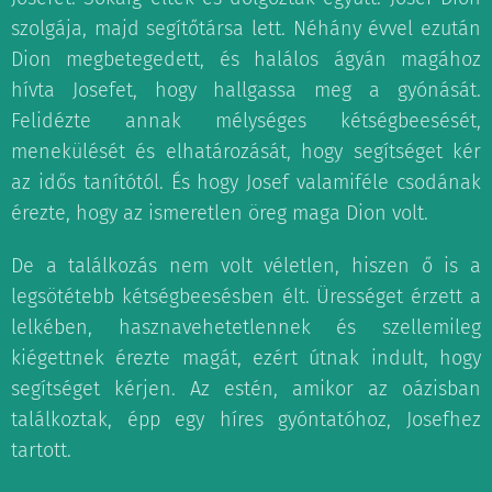
szolgája, majd segítőtársa lett. Néhány évvel ezután
Dion megbetegedett, és halálos ágyán magához
hívta Josefet, hogy hallgassa meg a gyónását.
Felidézte annak mélységes kétségbeesését,
menekülését és elhatározását, hogy segítséget kér
az idős tanítótól. És hogy Josef valamiféle csodának
érezte, hogy az ismeretlen öreg maga Dion volt.
De a találkozás nem volt véletlen, hiszen ő is a
legsötétebb kétségbeesésben élt. Ürességet érzett a
lelkében, hasznavehetetlennek és szellemileg
kiégettnek érezte magát, ezért útnak indult, hogy
segítséget kérjen. Az estén, amikor az oázisban
találkoztak, épp egy híres gyóntatóhoz, Josefhez
tartott.