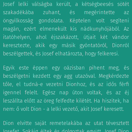
Josef lelki válságba került, a kétségbeesés sötét
szakadékába zuhant, és megérintette az
öngyilkosság gondolata. Képtelen volt segíteni
magán, ezért elmenekült kis nádkunyhójából. Az
itatóhelyen, ahol éjszakázott, útjait két vándor
keresztezte, akik egy másik gyóntatóról, Dionról
beszélgettek, és Josef elhatározta, hogy felkeresi.
Egyik este éppen egy oázisban pihent meg, és
beszélgetni kezdett egy agg utazóval. Megkérdezte
tőle, el tudná-e vezetni Dionhoz, és az idős férfi
igennel felelt. Egész nap úton voltak, és az éj
leszállta előtt az öreg felfedte kilétét. Ha hiszitek, ha
nem: ő volt Dion - a lelki vezető, akit Josef keresett.
Dion elvitte saját remetelakába az utat tévesztett
Josefet. Sokáig éltek és dolgoztak együtt. Josef Dion