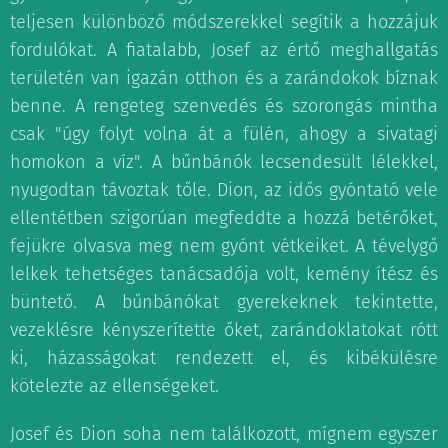
teljesen különböző módszerekkel segítik a hozzájuk
fordulókat. A fiatalabb, Josef az értő meghallgatás
területén van igazán otthon és a zarándokok bíznak
benne. A rengeteg szenvedés és szorongás mintha
csak "úgy folyt volna át a fülén, ahogy a sivatagi
homokon a víz". A bűnbánók lecsendesült lélekkel,
nyugodtan távoztak tőle. Dion, az idős gyóntató vele
ellentétben szigorúan megfeddte a hozzá betérőket,
fejükre olvasva meg nem gyónt vétkeiket. A tévelygő
lelkek tehetséges tanácsadója volt, kemény ítész és
büntető. A bűnbánókat gyerekeknek tekintette,
vezeklésre kényszerítette őket, zarándoklatokat rótt
ki, házasságokat rendezett el, és kibékülésre
kötelezte az ellenségeket.
Josef és Dion soha nem találkozott, mígnem egyszer