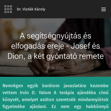
Dr. Vizdák Károly
A segítségnyújtás és
elfogadás ereje - Josef és
Dion, a két gyóntató remete
2018.02.25
Nemrégen egyik barátom javaslatára kezembe
vettem Irvin D. Yalom A terápia ajándéka című
könyvét, amelyet ezúton szeretnék mindannyiótok
figyelmébe ajánlani. Ez nem egy habkönnyű