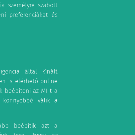
ia személyre szabott
ni preferenciákat és
gencia által kínált
en is elérhető online
 beépíteni az MI-t a
s könnyebbé válik a
kább beépítik azt a