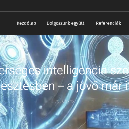
Kezdőlap
Dolgozzunk együtt!
Referenciák
rséges intelligencia sz
lesztésben – a jövő már i
2025.03.18