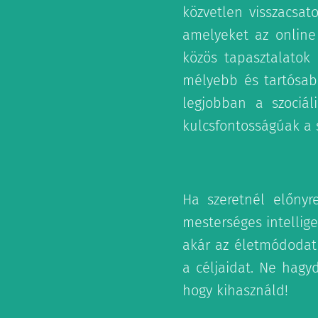
közvetlen visszacsat
amelyeket az online 
közös tapasztalatok
mélyebb és tartósabb
legjobban a szociá
kulcsfontosságúak a s
Ha szeretnél előnyr
mesterséges intellig
akár az életmódodat
a céljaidat. Ne hagy
hogy kihasználd!