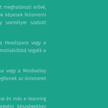
t meghatározó erővé,
ok képesek felismerni
gy személyre szabott
 a Headspace vagy a
 motiválóbbá tegyék a
ka vagy a Mindvalley
egítenek az önismeret
era és más e-learning
 egyéni készségekhez