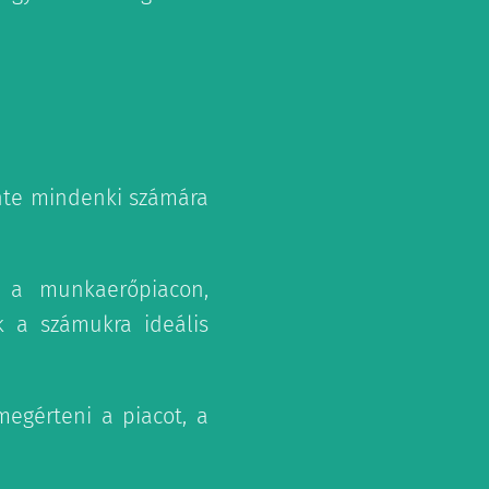
zinte mindenki számára
 a munkaerőpiacon,
k a számukra ideális
egérteni a piacot, a