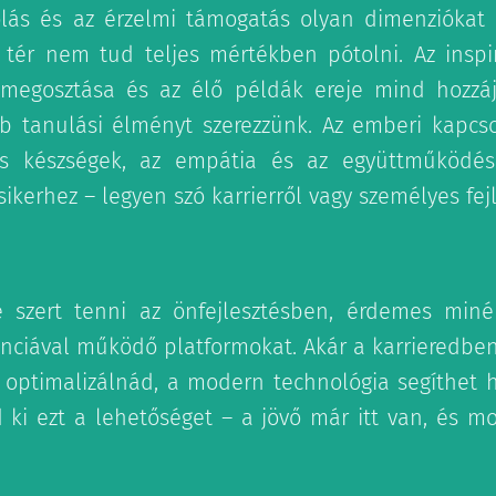
olás és az érzelmi támogatás olyan dimenziókat
tér nem tud teljes mértékben pótolni. Az inspi
 megosztása és az élő példák ereje mind hozzá
 tanulási élményt szerezzünk. Az emberi kapcso
lis készségek, az empátia és az együttműködés
ikerhez – legyen szó karrierről vagy személyes fej
e szert tenni az önfejlesztésben, érdemes miné
enciával működő platformokat. Akár a karrieredben 
 optimalizálnád, a modern technológia segíthet 
d ki ezt a lehetőséget – a jövő már itt van, és mo