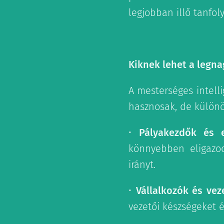
legjobban illő tanfol
Kiknek lehet a legn
A mesterséges intelli
hasznosak, de különö
•
Pályakezdők és 
könnyebben eligazod
irányt.
•
Vállalkozók és vez
vezetői készségeket