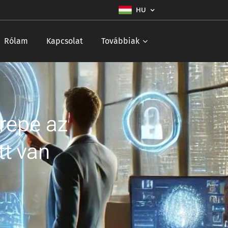
HU
Rólam
Kapcsolat
Továbbiak
erepe az
tt van