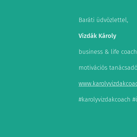
Baráti üdvözlettel,
Vizdák Károly
business & life coach
motivációs tanácsad
www.karolyvizdakcoa
#karolyvizdakcoach #ö