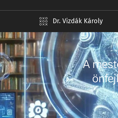
Dr. Vizdák Károly
A meste
önfej