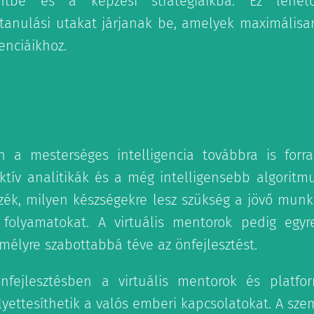
ntbe és a képzési stratégiáikba. Ez lehet
tanulási utakat járjanak be, amelyek maximálisa
enciáikhoz.
 a mesterséges intelligencia továbbra is forra
diktív analitikák és a még intelligensebb algorit
ezzék, milyen készségekre lesz szükség a jövő mun
i folyamatokat. A virtuális mentorok pedig egy
mélyre szabottabbá téve az önfejlesztést.
fejlesztésben a virtuális mentorok és platfo
yettesíthetik a valós emberi kapcsolatokat. A szem