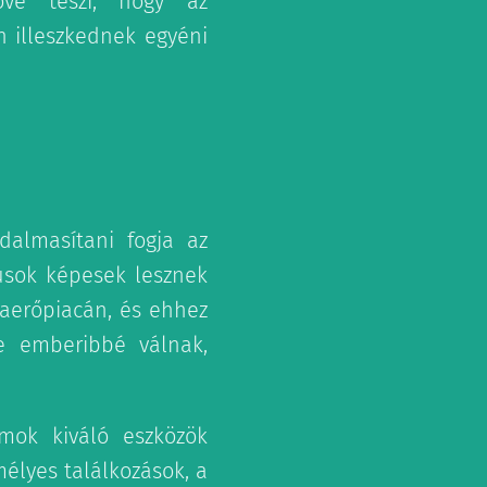
ővé teszi, hogy az
n illeszkednek egyéni
dalmasítani fogja az
musok képesek lesznek
kaerőpiacán, és ehhez
re emberibbé válnak,
rmok kiváló eszközök
élyes találkozások, a