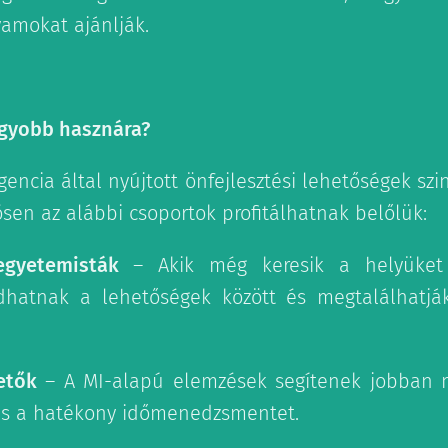
yamokat ajánlják.
agyobb hasznára?
gencia által nyújtott önfejlesztési lehetőségek s
sen az alábbi csoportok profitálhatnak belőlük:
egyetemisták
– Akik még keresik a helyüket
hatnak a lehetőségek között és megtalálhatjá
etők
– A MI-alapú elemzések segítenek jobban m
 és a hatékony időmenedzsmentet.