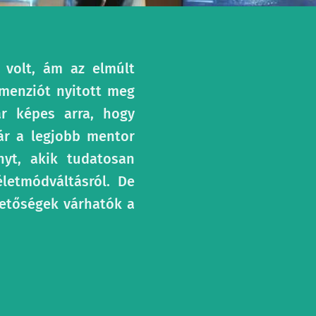
e volt, ám az elmúlt
imenziót nyitott meg
r képes arra, hogy
kár a legjobb mentor
nyt, akik tudatosan
életmódváltásról. De
hetőségek várhatók a