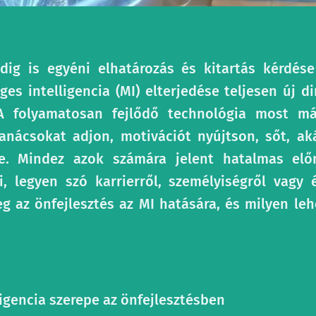
dig is egyéni elhatározás és kitartás kérdés
es intelligencia (MI) elterjedése teljesen új d
 A folyamatosan fejlődő technológia most má
anácsokat adjon, motivációt nyújtson, sőt, a
se. Mindez azok számára jelent hatalmas elő
i, legyen szó karrierről, személyiségről vagy 
g az önfejlesztés az MI hatására, és milyen le
igencia szerepe az önfejlesztésben