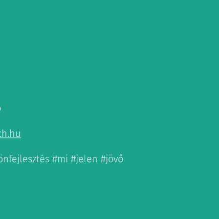
ó
ch.hu
nfejlesztés #mi #jelen #jövő