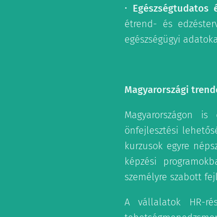
•
Egészségtudatos 
étrend- és edzéster
egészségügyi adatoka
Magyarországi trende
Magyarországon is 
önfejlesztési lehető
kurzusok egyre néps
képzési programokb
személyre szabott fej
A vállalatok HR-ré