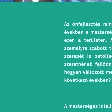
Az önfejlesztés min
években a mesterség
ezen a területen.
személyre szabott t
szerepét is betölt
szeretnének fejlődn
hogyan változott me
következő években?
A mesterséges intell