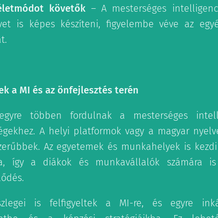
életmódot követők
– A mesterséges intelligenc
vet is képes készíteni, figyelembe véve az egyé
t.
k a MI és az önfejlesztés terén
egyre többen fordulnak a mesterséges intelli
ségekhez. A helyi platformok vagy a magyar nyelv
zerűbbek. Az egyetemek és munkahelyek is kezdik
a, így a diákok és munkavállalók számára i
lődés.
szlegei is felfigyeltek a MI-re, és egyre in