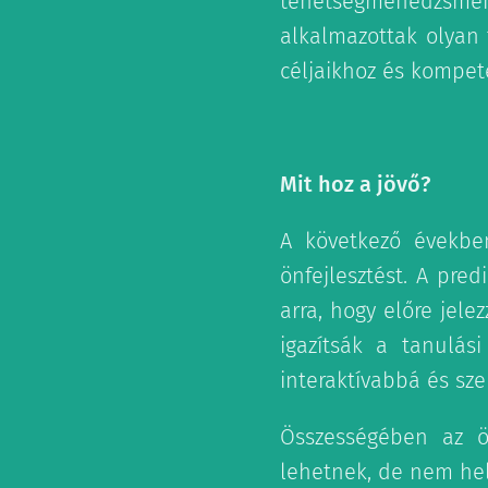
tehetségmenedzsme
alkalmazottak olyan 
céljaikhoz és kompet
Mit hoz a jövő?
A következő években
önfejlesztést. A pre
arra, hogy előre jel
igazítsák a tanulás
interaktívabbá és sze
Összességében az ön
lehetnek, de nem hel