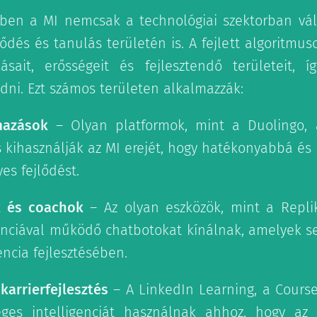
ben a MI nemcsak a technológiai szektorban vál
ődés és tanulás területén is. A fejlett algoritmus
ásait, erősségeit és fejlesztendő területeit, í
dni. Ezt számos területen alkalmazzák:
lmazások
– Olyan platformok, mint a Duolingo,
 kihasználják az MI erejét, hogy hatékonyabbá és
es fejlődést.
k és coachok
– Az olyan eszközök, mint a Repli
enciával működő chatbotokat kínálnak, amelyek s
encia fejlesztésében.
karrierfejlesztés
– A LinkedIn Learning, a Cours
ges intelligenciát használnak ahhoz, hogy az