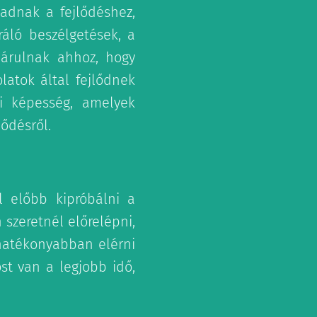
 adnak a fejlődéshez,
ráló beszélgetések, a
járulnak ahhoz, hogy
latok által fejlődnek
i képesség, amelyek
lődésről.
l előbb kipróbálni a
szeretnél előrelépni,
hatékonyabban elérni
st van a legjobb idő,